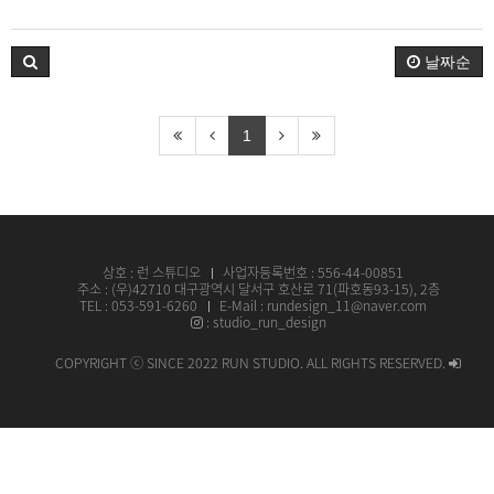
날짜순
1
상호 :
런 스튜디오
사업자등록번호 : 556-44-00851
주소 : (우)42710 대구광역시 달서구 호산로 71(파호동93-15), 2층
TEL : 053-591-6260
E-Mail : rundesign_11@naver.com
: studio_run_design
COPYRIGHT ⓒ SINCE 2022 RUN STUDIO. ALL RIGHTS RESERVED.